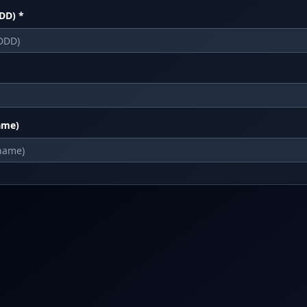
DD)
*
ame)