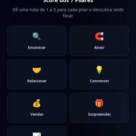
Score dos 7 Pilares
Dê uma nota de 1 a 5 para cada pilar e descubra onde
focar
🔍
🧲
Encontrar
Atrair
🤝
💡
Relacionar
Convencer
💰
🎁
Vender
Surpreender